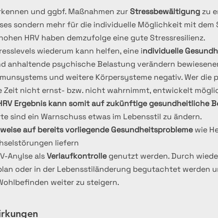
rkennen und ggbf. Maßnahmen zur
Stressbewältigung
zu e
ses sondern mehr für die individuelle Möglichkeit mit de
 hohen HRV haben demzufolge eine gute Stressresilienz.
resslevels wiederum kann helfen, eine i
ndividuelle Gesund
d anhaltende psychische Belastung verändern bewiesener
munsystems und weitere Körpersysteme negativ. Wer die p
ge Zeit nicht ernst- bzw. nicht wahrnimmt, entwickelt mögli
HRV Ergebnis kann somit auf zukünftige gesundheitliche 
te sind ein Warnschuss etwas im Lebensstil zu ändern.
weise auf bereits vorliegende Gesundheitsprobleme
wie He
r Stoffwechselstörungen liefern
RV-Anylse als
Verlaufkontrolle
genutzt werden. Durch wied
splan oder in der Lebensstiländerung begutachtet werden 
hlbefinden weiter zu steigern.
irkungen