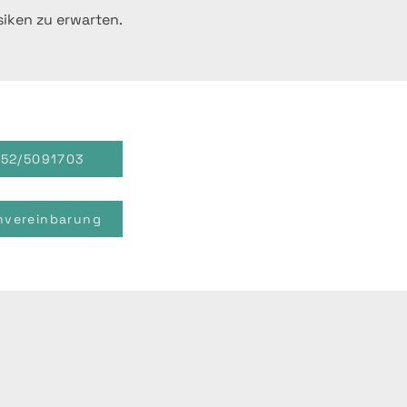
siken zu erwarten.
152/5091703
nvereinbarung