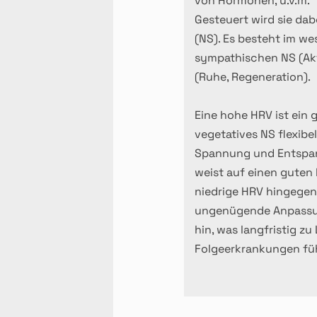
von Hormonen, u.v.m.
Gesteuert wird sie da
(NS). Es besteht im we
sympathischen NS (Ak
(Ruhe, Regeneration).
Eine hohe HRV ist ein 
vegetatives NS flexibe
Spannung und Entspa
weist auf einen guten
niedrige HRV hingegen
ungenügende Anpassun
hin, was langfristig 
Folgeerkrankungen fü