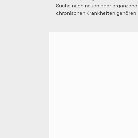
Suche nach neuen oder ergänzende
chronischen Krankheiten gehören au
Bluthochdruck, u.w.).  

Schulmedizin und funktionelle Mediz
Die Schulmedizin vollzieht fortlau
hochkomplexe Operationen durch zu
es Medikamente die bestimmte Kran
Lebensqualität bei einer nicht zu 
Doch unsere westlichen industrial
Umweltgifte, Bewegungsmangel, et
zu körperlichen als auch psychisc
ist auf diesen Wandel unseres mo
aktuellem Stand nicht optimal bet
Bei der Behandlung der Zivilisatio
weil die Medikamente, die sie dage
Ursachen der Probleme behandeln, 
der Symptome oder zur Entstehun