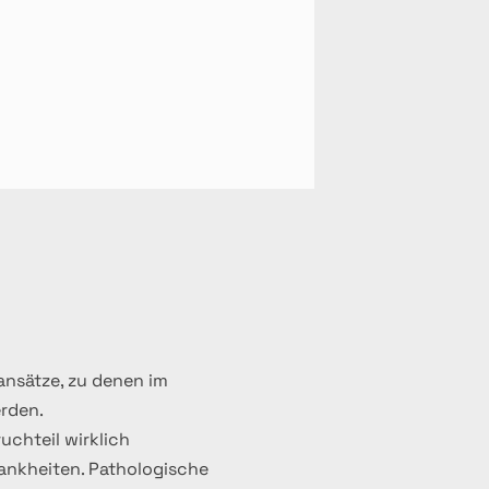
gegenseitig beeinflussen können 
m Einsatz, die dabei helfen 
ansätze, zu denen im
erden.
uchteil wirklich
rankheiten. Pathologische