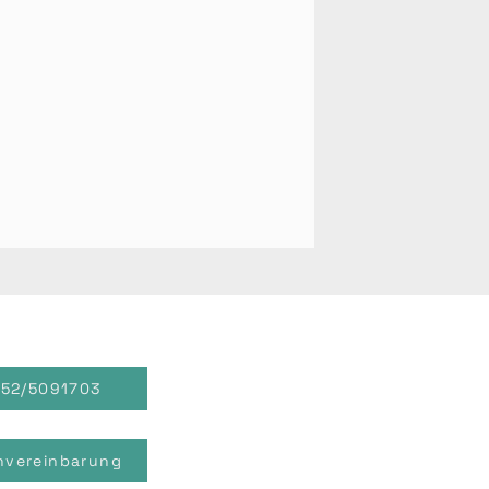
152/5091703
nvereinbarung