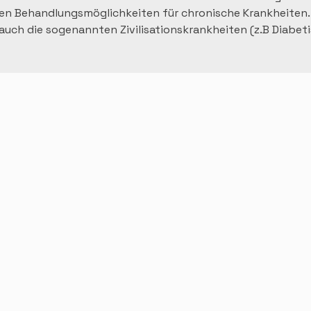
n Behandlungsmöglichkeiten für chronische Krankheiten. 
ch die sogenannten Zivilisationskrankheiten (z.B Diabetis 
in: 

fend einen unheimlichen Forschungsfortschritt und ist dadur
führen und in der Akut- und Notfallmedizin, Menschenlebe
kheiten heilen können (meistens Infektionskrankheiten) o
heilenden Erkrankung erhöhen.

isierten Lebensbedingungen haben sich stark geändert (chr
c). Das führt zu einer steigenden Zahl von Beschwerden u
hen und zu Mischformen, den psychosomatischen Beschwerd
dernen Lebens nicht angepasst, wodurch betroffene Patie
reut werden können. 

nskrankheiten und chronischer Beschwerdezustände, stößt d
gen verschreiben kann, nur die Symptome lindern oder unte
wodurch das eigentliche Problem bestehen bleibt und zu 
g neuer Symptome führen kann. 
