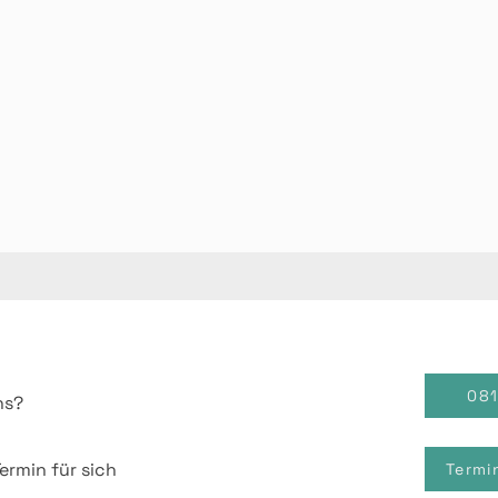
08
ns?
ermin für sich
Termi