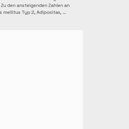
Zu den ansteigenden Zahlen an 
mellitus Typ 2, Adipositas, 
ch zum Beispiel in der Lage, 
n zu retten. Darüberhinaus gibt 
der die zumindest die 
onischer Stress, Fehlernährung, 
nd Krankheiten und zwar sowohl 
en. Die klassische Schulmedizin 
nten/Patientinnen zumindest nach 
ie Schulmedizin an ihre Grenzen, 
rdrücken, nicht aber die 
einer weiteren Verschlechterung 