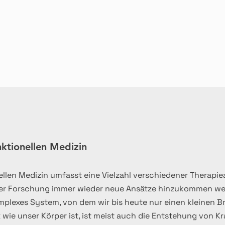
steigende Temperaturen) 

ng zu verstehen, wie sich die Beschwerden des Patienten 
s im Darm mit der Funktionalität des Immunsystems) 

rächen, kommen verschiedene diagnostische Werkzeuge zu
rden aufzudecken.
nktionellen Medizin
llen Medizin umfasst eine Vielzahl verschiedener Therapie
der Forschung immer wieder neue Ansätze hinzukommen w
mplexes System, von dem wir bis heute nur einen kleinen Br
wie unser Körper ist, ist meist auch die Entstehung von K