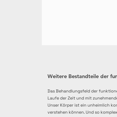
- Stress 

- Umwelteinflüsse (Umweltgifte,  
- Außerdem ist von großer Bedeutu
(bsp. Zusammenhang des Mikrobiom
Neben ausführlichen Anamnesegesp
können, die Ursachen der Beschwe
Weitere Bestandteile der fu
Das Behandlungsfeld der funktione
Laufe der Zeit und mit zunehmen
Unser Körper ist ein unheimlich ko
verstehen können. Und so komplex 